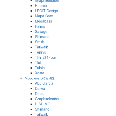
Graphiteleader
Huerco
LEGIT Design
Major Craft
Megabass
Palms
Savage
Shimano
Smith
Tailwalk
Tenryu
Thirty34Four
Tict
Tulala
Xesta
Морские Slow Jig
Abu Garcia
Daiwa
Deps
Graphiteleader
HISHIMO
Shimano
Tailwalk