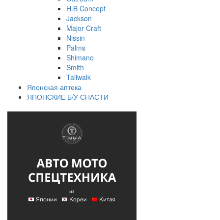
H.B Concept
Jackson
Major Craft
Nissin
Palms
Shimano
Smith
Tailwalk
Японская аптека
ЯПОНСКИЕ Б/У СНАСТИ