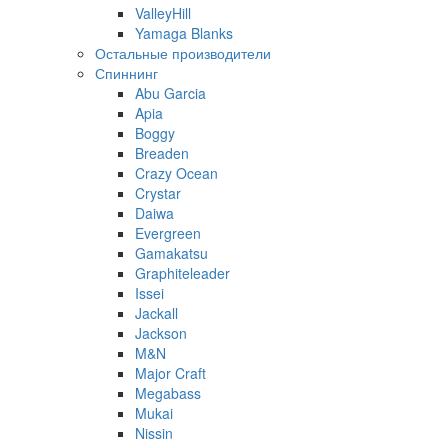
ValleyHill
Yamaga Blanks
Остальные производители
Спиннинг
Abu Garcia
Apia
Boggy
Breaden
Crazy Ocean
Crystar
Daiwa
Evergreen
Gamakatsu
Graphiteleader
Issei
Jackall
Jackson
M&N
Major Craft
Megabass
Mukai
Nissin