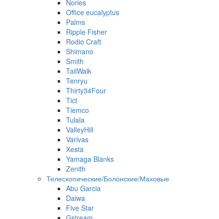
Nories
Office eucalyptus
Palms
Ripple Fisher
Rodio Craft
Shimano
Smith
TailWalk
Tenryu
Thirty34Four
Tict
Tiemco
Tulala
ValleyHill
Varivas
Xesta
Yamaga Blanks
Zenith
Телескопические/Болонские/Маховые
Abu Garcia
Daiwa
Five Star
Gstream