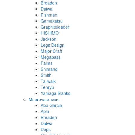
Breaden
Daiwa
Fishman
Gamakatsu
Graphiteleader
HISHIMO
Jackson
Legit Design
Major Craft
Megabass
Palms
Shimano
Smith
Tailwalk
Tenryu
Yamaga Blanks
Многочастники
Abu Garcia
Apia
Breaden
Daiwa
Deps