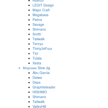
Huerco
LEGIT Design
Major Craft
Megabass
Palms
Savage
Shimano
Smith
Tailwalk
Tenryu
Thirty34Four
Tict
Tulala
Xesta
Морские Slow Jig
Abu Garcia
Daiwa
Deps
Graphiteleader
HISHIMO
Shimano
Tailwalk
ValleyHill