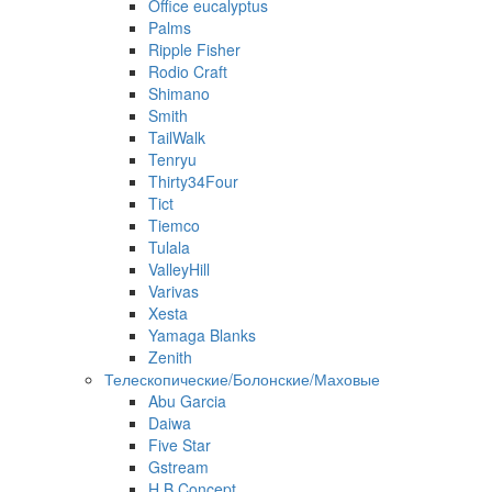
Office eucalyptus
Palms
Ripple Fisher
Rodio Craft
Shimano
Smith
TailWalk
Tenryu
Thirty34Four
Tict
Tiemco
Tulala
ValleyHill
Varivas
Xesta
Yamaga Blanks
Zenith
Телескопические/Болонские/Маховые
Abu Garcia
Daiwa
Five Star
Gstream
H.B Concept