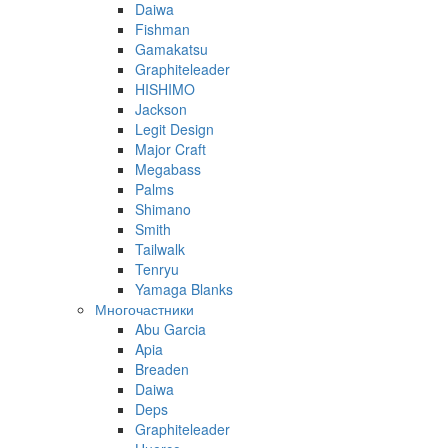
Daiwa
Fishman
Gamakatsu
Graphiteleader
HISHIMO
Jackson
Legit Design
Major Craft
Megabass
Palms
Shimano
Smith
Tailwalk
Tenryu
Yamaga Blanks
Многочастники
Abu Garcia
Apia
Breaden
Daiwa
Deps
Graphiteleader