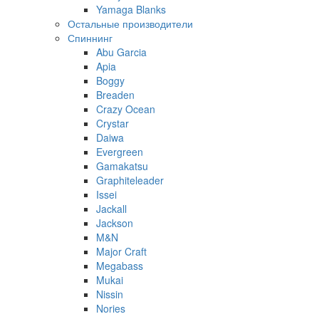
Yamaga Blanks
Остальные производители
Спиннинг
Abu Garcia
Apia
Boggy
Breaden
Crazy Ocean
Crystar
Daiwa
Evergreen
Gamakatsu
Graphiteleader
Issei
Jackall
Jackson
M&N
Major Craft
Megabass
Mukai
Nissin
Nories