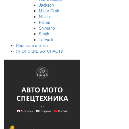
Jackson
Major Craft
Nissin
Palms
Shimano
Smith
Tailwalk
Японская аптека
ЯПОНСКИЕ Б/У СНАСТИ