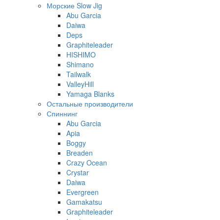
Морские Slow Jig
Abu Garcia
Daiwa
Deps
Graphiteleader
HISHIMO
Shimano
Tailwalk
ValleyHill
Yamaga Blanks
Остальные производители
Спиннинг
Abu Garcia
Apia
Boggy
Breaden
Crazy Ocean
Crystar
Daiwa
Evergreen
Gamakatsu
Graphiteleader