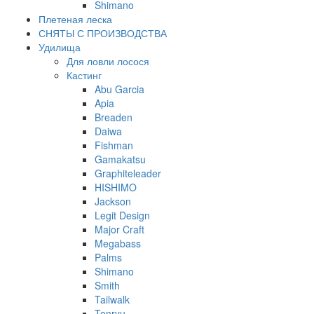
Shimano
Плетеная леска
СНЯТЫ С ПРОИЗВОДСТВА
Удилища
Для ловли лосося
Кастинг
Abu Garcia
Apia
Breaden
Daiwa
Fishman
Gamakatsu
Graphiteleader
HISHIMO
Jackson
Legit Design
Major Craft
Megabass
Palms
Shimano
Smith
Tailwalk
Tenryu