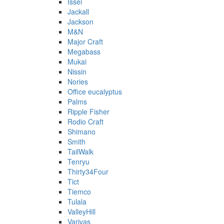
Issei
Jackall
Jackson
M&N
Major Craft
Megabass
Mukai
Nissin
Nories
Office eucalyptus
Palms
Ripple Fisher
Rodio Craft
Shimano
Smith
TailWalk
Tenryu
Thirty34Four
Tict
Tiemco
Tulala
ValleyHill
Varivas