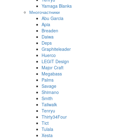
Yamaga Blanks
Многочастники
Abu Garcia
Apia
Breaden
Daiwa
Deps
Graphiteleader
Huerco
LEGIT Design
Major Craft
Megabass
Palms
Savage
Shimano
Smith
Tailwalk
Tenryu
Thirty34Four
Tict
Tulala
Xesta