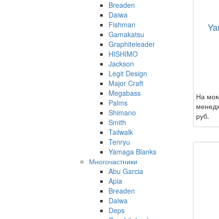
Breaden
Daiwa
Fishman
Ya
Gamakatsu
Graphiteleader
HISHIMO
Jackson
Legit Design
Major Craft
Megabass
На мом
Palms
менедж
Shimano
руб.
Smith
Tailwalk
Tenryu
Yamaga Blanks
Многочастники
Abu Garcia
Apia
Breaden
Daiwa
Deps