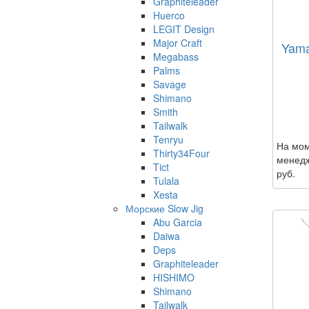
Graphiteleader
Huerco
LEGIT Design
Major Craft
Yama
Megabass
Palms
Savage
Shimano
Smith
Tailwalk
Tenryu
На мом
Thirty34Four
менедж
Tict
руб.
Tulala
Xesta
Морские Slow Jig
Abu Garcia
Daiwa
Deps
Graphiteleader
HISHIMO
Shimano
Tailwalk