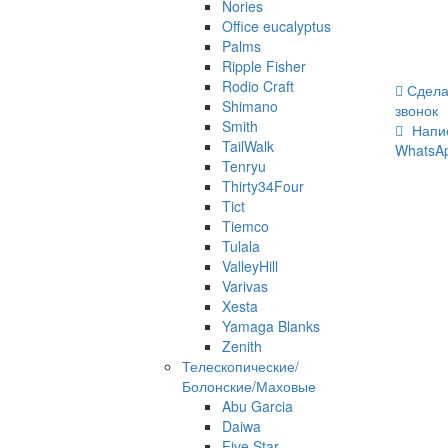
Nories
Office eucalyptus
Palms
Ripple Fisher
Rodio Craft
Сдела
Shimano
звонок
Smith
Напи
TailWalk
WhatsA
Tenryu
Thirty34Four
Tict
Tiemco
Tulala
ValleyHill
Varivas
Xesta
Yamaga Blanks
Zenith
Телескопические/
Болонские/Маховые
Abu Garcia
Daiwa
Five Star