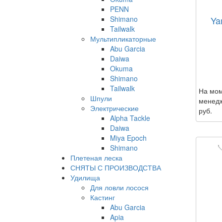
PENN
Shimano
Ya
Tailwalk
Мультипликаторные
Abu Garcia
Daiwa
Okuma
Shimano
Tailwalk
На мом
Шпули
менедж
Электрические
руб.
Alpha Tackle
Daiwa
Miya Epoch
Shimano
Плетеная леска
СНЯТЫ С ПРОИЗВОДСТВА
Удилища
Для ловли лосося
Кастинг
Abu Garcia
Apia