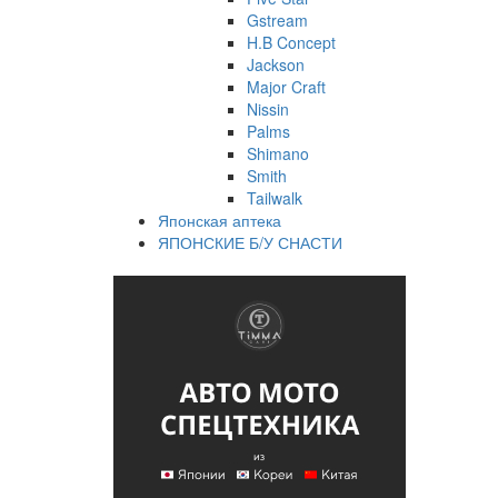
Gstream
H.B Concept
Jackson
Major Craft
Nissin
Palms
Shimano
Smith
Tailwalk
Японская аптека
ЯПОНСКИЕ Б/У СНАСТИ