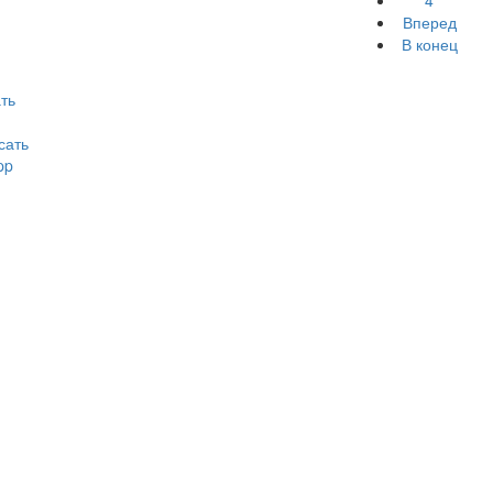
4
Вперед
В конец
ть
сать
pp