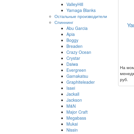
ValleyHill
Yamaga Blanks
Остальные производители
Спиннинг
Ya
Abu Garcia
Apia
Boggy
Breaden
Crazy Ocean
Crystar
Daiwa
На мом
Evergreen
менедж
Gamakatsu
руб.
Graphiteleader
Issei
Jackall
Jackson
M&N
Major Craft
Megabass
Mukai
Nissin