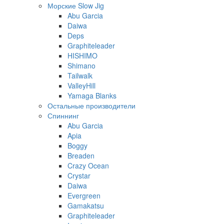
Морские Slow Jig
Abu Garcia
Daiwa
Deps
Graphiteleader
HISHIMO
Shimano
Tailwalk
ValleyHill
Yamaga Blanks
Остальные производители
Спиннинг
Abu Garcia
Apia
Boggy
Breaden
Crazy Ocean
Crystar
Daiwa
Evergreen
Gamakatsu
Graphiteleader