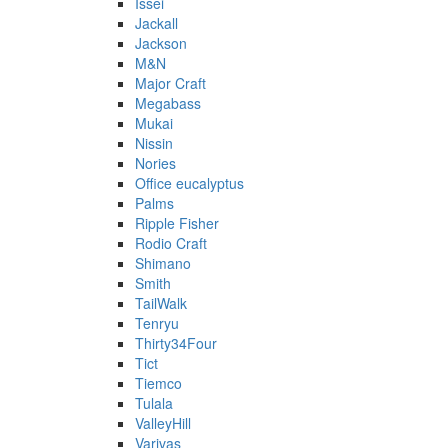
Issei
Jackall
Jackson
M&N
Major Craft
Megabass
Mukai
Nissin
Nories
Office eucalyptus
Palms
Ripple Fisher
Rodio Craft
Shimano
Smith
TailWalk
Tenryu
Thirty34Four
Tict
Tiemco
Tulala
ValleyHill
Varivas