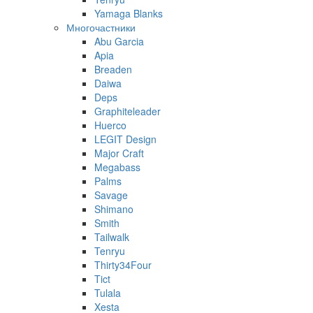
Yamaga Blanks
Многочастники
Abu Garcia
Apia
Breaden
Daiwa
Deps
Graphiteleader
Huerco
LEGIT Design
Major Craft
Megabass
Palms
Savage
Shimano
Smith
Tailwalk
Tenryu
Thirty34Four
Tict
Tulala
Xesta