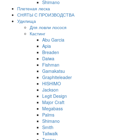
Shimano
Плетеная леска
СНЯТЫ С ПРОИЗВОДСТВА
Удилища
Для ловли лосося
Кастинг
Abu Garcia
Apia
Breaden
Daiwa
Fishman
Gamakatsu
Graphiteleader
HISHIMO
Jackson
Legit Design
Major Craft
Megabass
Palms
Shimano
Smith
Tailwalk
Tenryu