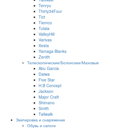
Tenryu
Thirty34Four
Tict
Tiemco
Tulala
ValleyHill
Varivas
Xesta
Yamaga Blanks
Zenith
Телескопические/Болонские/Маховые
Abu Garcia
Daiwa
Five Star
H.B Concept
Jackson
Major Craft
Shimano
Smith
Tailwalk
Экипировка и снаряжение
Обувь и сапоги