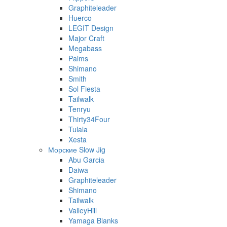
Graphiteleader
Huerco
LEGIT Design
Major Craft
Megabass
Palms
Shimano
Smith
Sol Fiesta
Tailwalk
Tenryu
Thirty34Four
Tulala
Xesta
Морские Slow Jig
Abu Garcia
Daiwa
Graphiteleader
Shimano
Tailwalk
ValleyHill
Yamaga Blanks