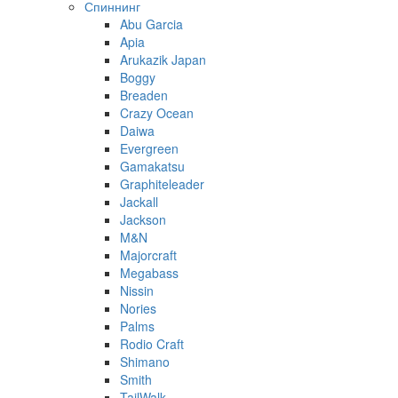
Спиннинг
Abu Garcia
Apia
Arukazik Japan
Boggy
Breaden
Crazy Ocean
Daiwa
Evergreen
Gamakatsu
Graphiteleader
Jackall
Jackson
M&N
Majorcraft
Megabass
Nissin
Nories
Palms
Rodio Craft
Shimano
Smith
TailWalk