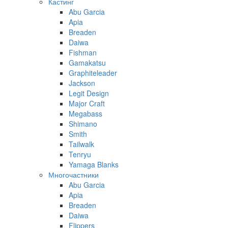
Кастинг
Abu Garcia
Apia
Breaden
Daiwa
Fishman
Gamakatsu
Graphiteleader
Jackson
Legit Design
Major Craft
Megabass
Shimano
Smith
Tailwalk
Tenryu
Yamaga Blanks
Многочастники
Abu Garcia
Apia
Breaden
Daiwa
Flippers