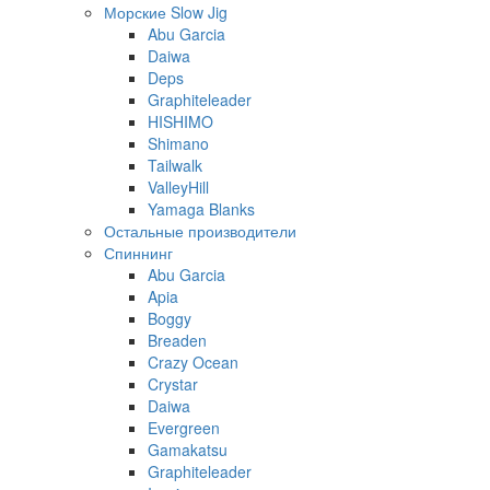
Морские Slow Jig
Abu Garcia
Daiwa
Deps
Graphiteleader
HISHIMO
Shimano
Tailwalk
ValleyHill
Yamaga Blanks
Остальные производители
Спиннинг
Abu Garcia
Apia
Boggy
Breaden
Crazy Ocean
Crystar
Daiwa
Evergreen
Gamakatsu
Graphiteleader