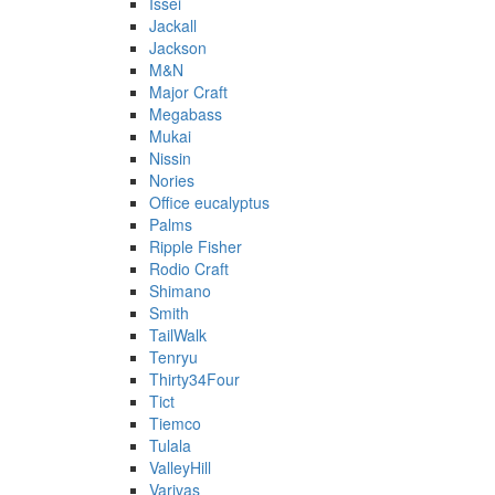
Issei
Jackall
Jackson
M&N
Major Craft
Megabass
Mukai
Nissin
Nories
Office eucalyptus
Palms
Ripple Fisher
Rodio Craft
Shimano
Smith
TailWalk
Tenryu
Thirty34Four
Tict
Tiemco
Tulala
ValleyHill
Varivas