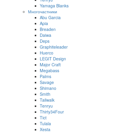
Yamaga Blanks
Многочастники
Abu Garcia
Apia
Breaden
Daiwa
Deps
Graphiteleader
Huerco
LEGIT Design
Major Craft
Megabass
Palms
Savage
Shimano
Smith
Tailwalk
Tenryu
Thirty34Four
Tict
Tulala
Xesta