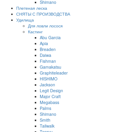
Shimano
Плетеная леска
СНЯТЫ С ПРОИЗВОДСТВА
Удилища
Для ловли лосося
Кастинг
Abu Garcia
Apia
Breaden
Daiwa
Fishman
Gamakatsu
Graphiteleader
HISHIMO
Jackson
Legit Design
Major Craft
Megabass
Palms
Shimano
Smith
Tailwalk
Tenryu