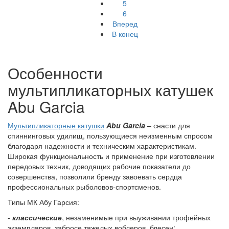
5
6
Вперед
В конец
Особенности
мультипликаторных катушек
Abu Garcia
Мультипликаторные катушки
Abu Garcia
– снасти для
спиннинговых удилищ, пользующиеся неизменным спросом
благодаря надежности и техническим характеристикам.
Широкая функциональность и применение при изготовлении
передовых техник, доводящих рабочие показатели до
совершенства, позволили бренду завоевать сердца
профессиональных рыболовов-спортсменов.
Типы МК Абу Гарсия:
-
классические
, незаменимые при выуживании трофейных
экземпляров, забросе тяжелых воблеров, блесен;