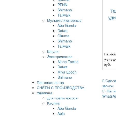
PENN
Shimano
Те
Tailwalk
уди
Мультипликаторные
Abu Garcia
Daiwa
Okuma
Shimano
Tailwalk
Шпули
На мом
Электрические
менедж
Alpha Tackle
руб.
Daiwa
Miya Epoch
Shimano
Сдела
Плетеная леска
звонок
СНЯТЫ С ПРОИЗВОДСТВА
Напи
Удилища
WhatsA
Для ловли лосося
Кастинг
Abu Garcia
Apia