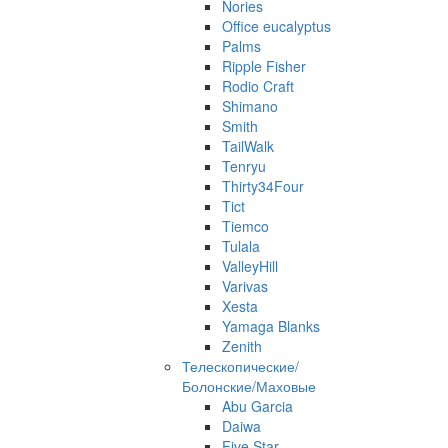
Nories
Office eucalyptus
Palms
Ripple Fisher
Rodio Craft
Shimano
Smith
TailWalk
Tenryu
Thirty34Four
Tict
Tiemco
Tulala
ValleyHill
Varivas
Xesta
Yamaga Blanks
Zenith
Телескопические/
Болонские/Маховые
Abu Garcia
Daiwa
Five Star