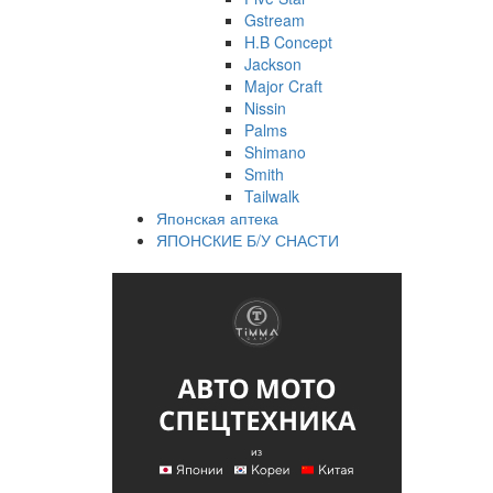
Gstream
H.B Concept
Jackson
Major Craft
Nissin
Palms
Shimano
Smith
Tailwalk
Японская аптека
ЯПОНСКИЕ Б/У СНАСТИ