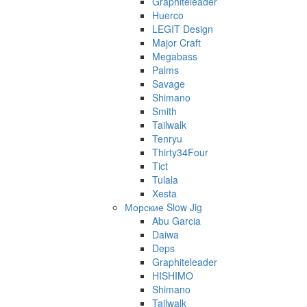
Graphiteleader
Huerco
LEGIT Design
Major Craft
Megabass
Palms
Savage
Shimano
Smith
Tailwalk
Tenryu
Thirty34Four
Tict
Tulala
Xesta
Морские Slow Jig
Abu Garcia
Daiwa
Deps
Graphiteleader
HISHIMO
Shimano
Tailwalk