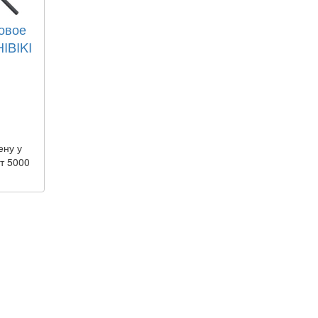
овое
IBIKI
ену у
т 5000