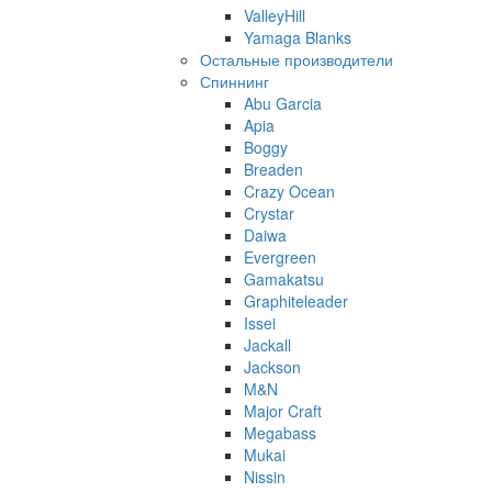
ValleyHill
Yamaga Blanks
Остальные производители
Спиннинг
Abu Garcia
Apia
Boggy
Breaden
Crazy Ocean
Crystar
Daiwa
Evergreen
Gamakatsu
Graphiteleader
Issei
Jackall
Jackson
M&N
Major Craft
Megabass
Mukai
Nissin