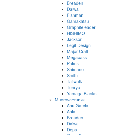
Breaden
Daiwa
Fishman
Gamakatsu
Graphiteleader
HISHIMO
Jackson
Legit Design
Major Craft
Megabass
Palms
Shimano
Smith
Tailwalk
Tenryu
Yamaga Blanks
Многочастники
Abu Garcia
Apia
Breaden
Daiwa
Deps