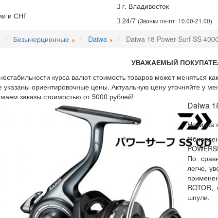
г. Владивосток
ии и СНГ
24/7
(Звонки пн-пт: 10.00-21.00)
Безынерционные
Daiwa
Daiwa 18 Power Surf SS 40
УВАЖАЕМЫЙ ПОКУПАТЕ
нестабильности курса валют стоимость товаров может меняться как
е указаны ориентировочные цены. Актуальную цену уточняйте у ме
аем заказы стоимостью от 5000 рублей!
Daiwa 1
Новинка 
Обновле
POWERS
По срав
легче, у
примене
ROTOR, 
шпули.