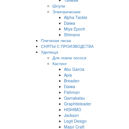
Tailwalk
Шпули
Электрические
Alpha Tackle
Daiwa
Miya Epoch
Shimano
Плетеная леска
СНЯТЫ С ПРОИЗВОДСТВА
Удилища
Для ловли лосося
Кастинг
Abu Garcia
Apia
Breaden
Daiwa
Fishman
Gamakatsu
Graphiteleader
HISHIMO
Jackson
Legit Design
Major Craft