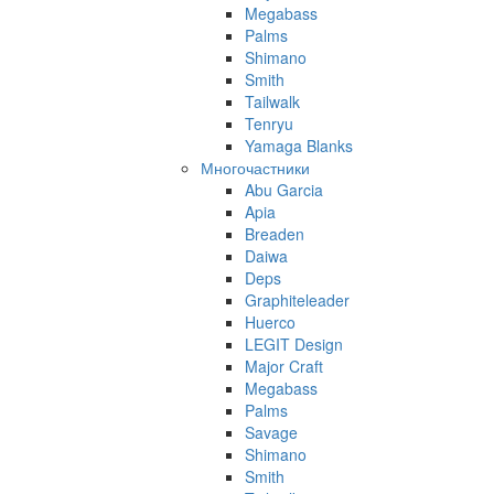
Megabass
Palms
Shimano
Smith
Tailwalk
Tenryu
Yamaga Blanks
Многочастники
Abu Garcia
Apia
Breaden
Daiwa
Deps
Graphiteleader
Huerco
LEGIT Design
Major Craft
Megabass
Palms
Savage
Shimano
Smith