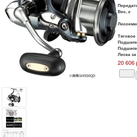
Передат
Вес,
г
Лесоемк
Тяговое
Подшип
Подшипн
Леска за
20 606 