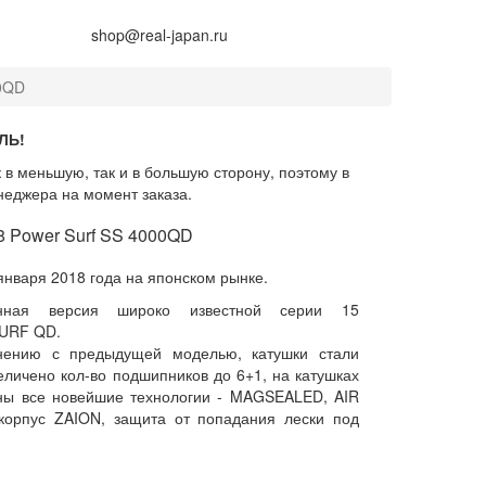
+7 (914) 675-01-71
shop@real-japan.ru
00QD
ЛЬ!
 в меньшую, так и в большую сторону, поэтому в
неджера на момент заказа.
8 Power Surf SS 4000QD
января 2018 года на японском рынке.
нная версия широко известной серии 15
URF QD.
нению с предыдущей моделью, катушки стали
величено кол-во подшипников до 6+1, на катушках
ны все новейшие технологии - MAGSEALED, AIR
корпус ZAION, защита от попадания лески под