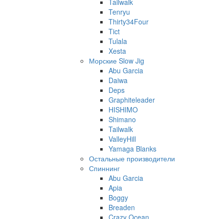
Tailwalk
Tenryu
Thirty34Four
Tict
Tulala
Xesta
Морские Slow Jig
Abu Garcia
Daiwa
Deps
Graphiteleader
HISHIMO
Shimano
Tailwalk
ValleyHill
Yamaga Blanks
Остальные производители
Спиннинг
Abu Garcia
Apia
Boggy
Breaden
Crazy Ocean