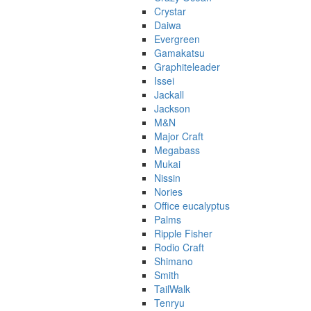
Crystar
Daiwa
Evergreen
Gamakatsu
Graphiteleader
Issei
Jackall
Jackson
M&N
Major Craft
Megabass
Mukai
Nissin
Nories
Office eucalyptus
Palms
Ripple Fisher
Rodio Craft
Shimano
Smith
TailWalk
Tenryu