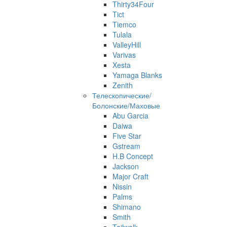
Thirty34Four
Tict
Tiemco
Tulala
ValleyHill
Varivas
Xesta
Yamaga Blanks
Zenith
Телескопические/
Болонские/Маховые
Abu Garcia
Daiwa
Five Star
Gstream
H.B Concept
Jackson
Major Craft
Nissin
Palms
Shimano
Smith