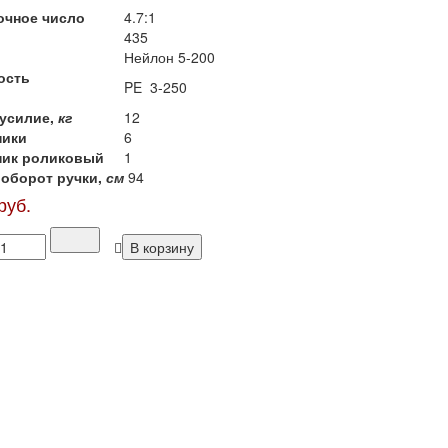
очное число
4.7:1
435
Нейлон 5-200
ость
PE 3-250
 усилие,
кг
12
ники
6
ик роликовый
1
 оборот ручки,
см
94
руб.