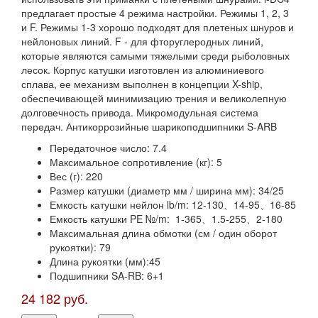
предлагает простые 4 режима настройки. Режимы 1, 2, 3
и F. Режимы 1-3 хорошо подходят для плетеных шнуров и
нейлоновых линий. F - для фторуглеродных линий,
которые являются самыми тяжелыми среди рыболовных
лесок. Корпус катушки изготовлен из алюминиевого
сплава, ее механизм выполнен в концепции X-ship,
обеспечивающей минимизацию трения и великолепную
долговечность привода. Микромодульная система
передач. Антикоррозийные шарикоподшипники S-ARB
Передаточное число: 7.4
Максимальное сопротивление (кг): 5
Вес (г): 220
Размер катушки (диаметр мм / ширина мм): 34/25
Емкость катушки нейлон lb/m: 12-130、14-95、16-85
Емкость катушки PE №/m: 1-365、1.5-255、2-180
Максимальная длина обмотки (см / один оборот
рукоятки): 79
Длина рукоятки (мм):45
Подшипники SA-RB: 6+1
24 182 руб.