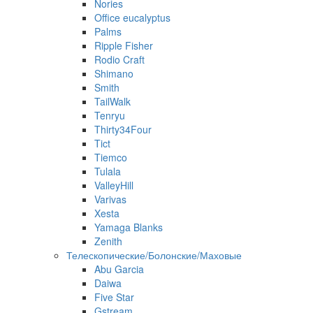
Nories
Office eucalyptus
Palms
Ripple Fisher
Rodio Craft
Shimano
Smith
TailWalk
Tenryu
Thirty34Four
Tict
Tiemco
Tulala
ValleyHill
Varivas
Xesta
Yamaga Blanks
Zenith
Телескопические/Болонские/Маховые
Abu Garcia
Daiwa
Five Star
Gstream