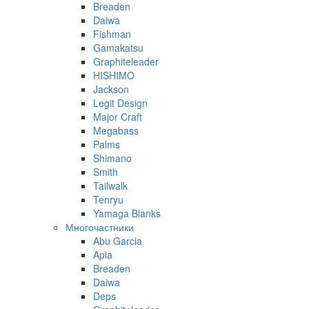
Breaden
Daiwa
Fishman
Gamakatsu
Graphiteleader
HISHIMO
Jackson
Legit Design
Major Craft
Megabass
Palms
Shimano
Smith
Tailwalk
Tenryu
Yamaga Blanks
Многочастники
Abu Garcia
Apia
Breaden
Daiwa
Deps