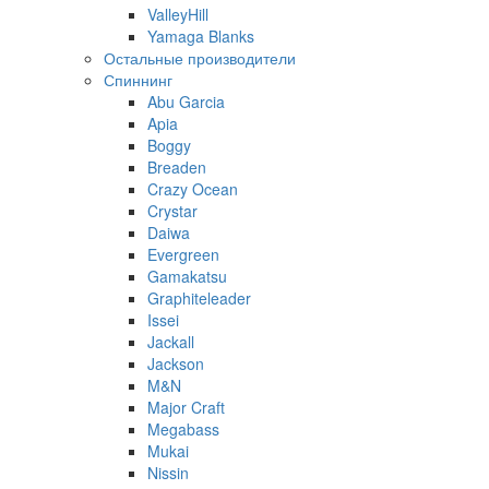
ValleyHill
Yamaga Blanks
Остальные производители
Спиннинг
Abu Garcia
Apia
Boggy
Breaden
Crazy Ocean
Crystar
Daiwa
Evergreen
Gamakatsu
Graphiteleader
Issei
Jackall
Jackson
M&N
Major Craft
Megabass
Mukai
Nissin