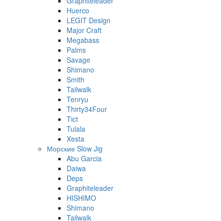
Graphiteleader
Huerco
LEGIT Design
Major Craft
Megabass
Palms
Savage
Shimano
Smith
Tailwalk
Tenryu
Thirty34Four
Tict
Tulala
Xesta
Морские Slow Jig
Abu Garcia
Daiwa
Deps
Graphiteleader
HISHIMO
Shimano
Tailwalk