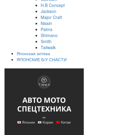
H.B Concept
Jackson
Major Craft
Nissin
Palms
Shimano
Smith
Tailwalk
Японская аптека
ЯПОНСКИЕ Б/У СНАСТИ