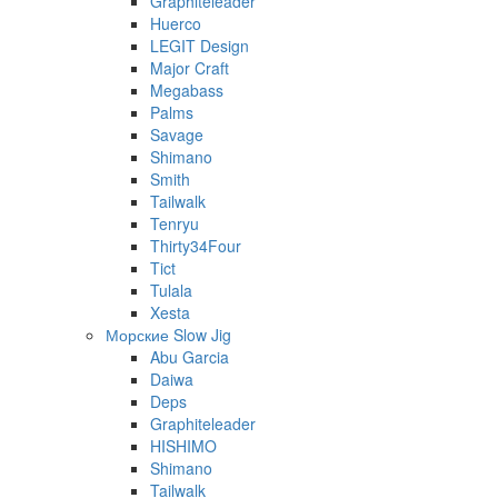
Graphiteleader
Huerco
LEGIT Design
Major Craft
Megabass
Palms
Savage
Shimano
Smith
Tailwalk
Tenryu
Thirty34Four
Tict
Tulala
Xesta
Морские Slow Jig
Abu Garcia
Daiwa
Deps
Graphiteleader
HISHIMO
Shimano
Tailwalk