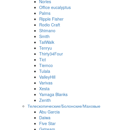
Nories
Office eucalyptus
Palms
Ripple Fisher
Rodio Craft
Shimano
Smith
TailWalk
Tenryu
Thirty34Four
Tict
Tiemco
Tulala
ValleyHill
Varivas
Xesta
Yamaga Blanks
Zenith
Телескопические/Болонские/Маховые
Abu Garcia
Daiwa
Five Star
Gstream