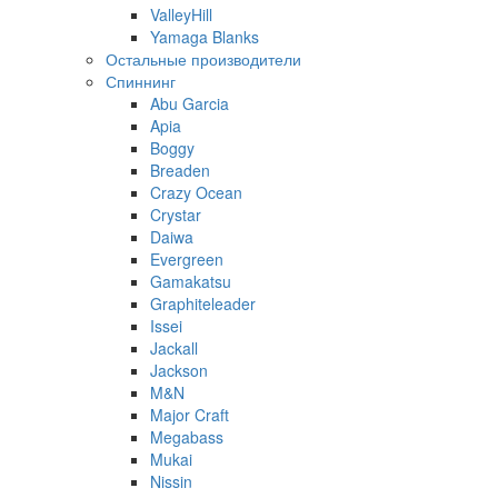
ValleyHill
Yamaga Blanks
Остальные производители
Спиннинг
Abu Garcia
Apia
Boggy
Breaden
Crazy Ocean
Crystar
Daiwa
Evergreen
Gamakatsu
Graphiteleader
Issei
Jackall
Jackson
M&N
Major Craft
Megabass
Mukai
Nissin