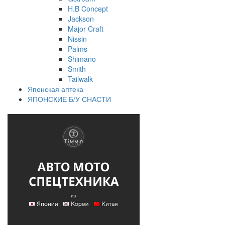
H.B Concept
Jackson
Major Craft
Nissin
Palms
Shimano
Smith
Tailwalk
Японская аптека
ЯПОНСКИЕ Б/У СНАСТИ