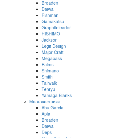
Breaden
Daiwa
Fishman
Gamakatsu
Graphiteleader
HISHIMO
Jackson
Legit Design
Major Craft
Megabass
Palms
Shimano
Smith
Tailwalk
Tenryu
Yamaga Blanks
Многочастники
Abu Garcia
Apia
Breaden
Daiwa
Deps