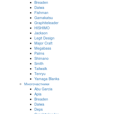
Breaden
Daiwa
Fishman
Gamakatsu
Graphiteleader
HISHIMO
Jackson
Legit Design
Major Craft
Megabass
Palms
Shimano
Smith
Tailwalk
Tenryu
Yamaga Blanks
Многочастники
Abu Garcia
Apia
Breaden
Daiwa
Deps