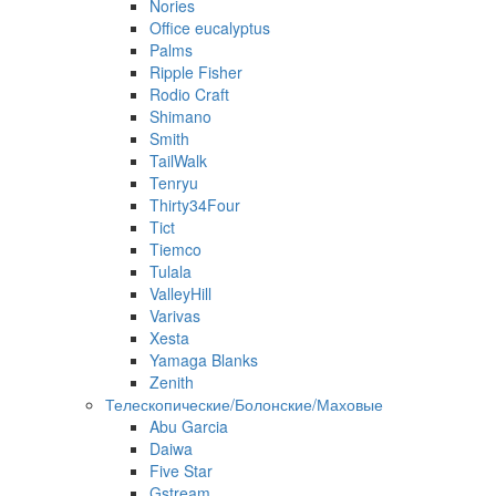
Nories
Office eucalyptus
Palms
Ripple Fisher
Rodio Craft
Shimano
Smith
TailWalk
Tenryu
Thirty34Four
Tict
Tiemco
Tulala
ValleyHill
Varivas
Xesta
Yamaga Blanks
Zenith
Телескопические/Болонские/Маховые
Abu Garcia
Daiwa
Five Star
Gstream