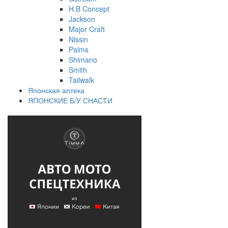
H.B Concept
Jackson
Major Craft
Nissin
Palms
Shimano
Smith
Tailwalk
Японская аптека
ЯПОНСКИЕ Б/У СНАСТИ