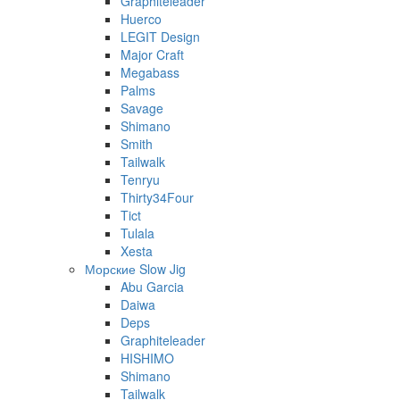
Graphiteleader
Huerco
LEGIT Design
Major Craft
Megabass
Palms
Savage
Shimano
Smith
Tailwalk
Tenryu
Thirty34Four
Tict
Tulala
Xesta
Морские Slow Jig
Abu Garcia
Daiwa
Deps
Graphiteleader
HISHIMO
Shimano
Tailwalk