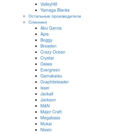
ValleyHill
Yamaga Blanks
Остальные производители
Спиннинг
Abu Garcia
Apia
Boggy
Breaden
Crazy Ocean
Crystar
Daiwa
Evergreen
Gamakatsu
Graphiteleader
Issei
Jackall
Jackson
M&N
Major Craft
Megabass
Mukai
Nissin