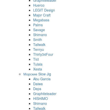
Graphiteleader
Huerco
LEGIT Design
Major Craft
Megabass
Palms
Savage
Shimano
Smith
Tailwalk
Tenryu
Thirty34Four
Tict
Tulala
Xesta
Морские Slow Jig
Abu Garcia
Daiwa
Deps
Graphiteleader
HISHIMO
Shimano
Tailwalk