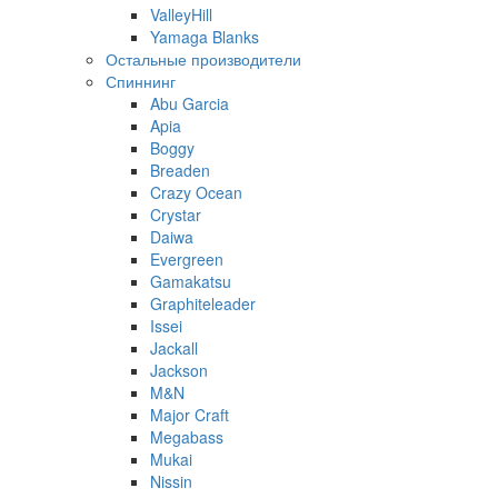
ValleyHill
Yamaga Blanks
Остальные производители
Спиннинг
Abu Garcia
Apia
Boggy
Breaden
Crazy Ocean
Crystar
Daiwa
Evergreen
Gamakatsu
Graphiteleader
Issei
Jackall
Jackson
M&N
Major Craft
Megabass
Mukai
Nissin