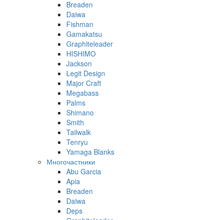
Breaden
Daiwa
Fishman
Gamakatsu
Graphiteleader
HISHIMO
Jackson
Legit Design
Major Craft
Megabass
Palms
Shimano
Smith
Tailwalk
Tenryu
Yamaga Blanks
Многочастники
Abu Garcia
Apia
Breaden
Daiwa
Deps