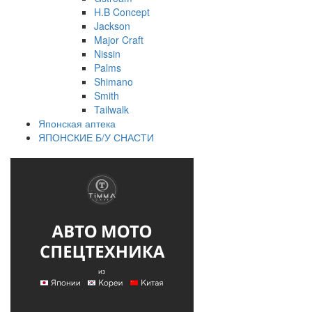
H.B Concept
Jackson
Major Craft
Nissin
Palms
Shimano
Smith
Tailwalk
Японская аптека
ЯПОНСКИЕ Б/У СНАСТИ