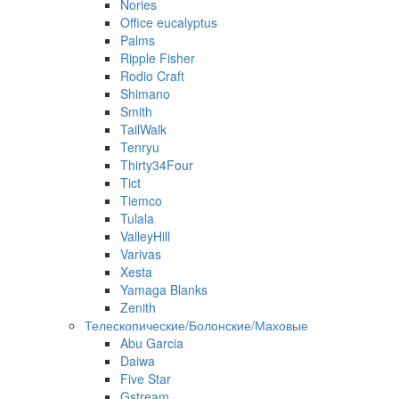
Nories
Office eucalyptus
Palms
Ripple Fisher
Rodio Craft
Shimano
Smith
TailWalk
Tenryu
Thirty34Four
Tict
Tiemco
Tulala
ValleyHill
Varivas
Xesta
Yamaga Blanks
Zenith
Телескопические/Болонские/Маховые
Abu Garcia
Daiwa
Five Star
Gstream