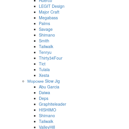
Huerco
LEGIT Design
Major Craft
Megabass
Palms
Savage
Shimano
Smith
Tailwalk
Tenryu
Thirty34Four
Tict
Tulala
Xesta
Морские Slow Jig
Abu Garcia
Daiwa
Deps
Graphiteleader
HISHIMO
Shimano
Tailwalk
ValleyHill