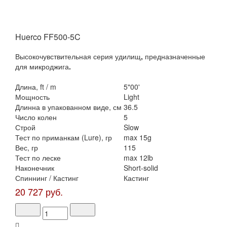
Huerco FF500-5C
Высокочувствительная
серия удилищ
,
предназначенные
для микроджига
.
Длина, ft / m
5"00'
Мощность
Light
Длинна в упакованном виде, см
36.5
Число колен
5
Строй
Slow
Тест по приманкам (Lure), гр
max 15g
Вес, гр
115
Тест по леске
max 12lb
Наконечник
Short-solid
Спиннинг / Кастинг
Кастинг
20 727 руб.