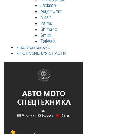
Jackson
Major Craft
Nissin
Palms
Shimano
Smith
Tailwalk
Японская аптека
ЯПОНСКИЕ Б/У СНАСТИ