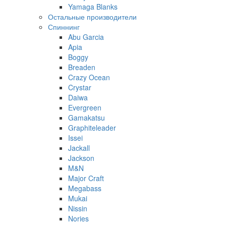
Yamaga Blanks
Остальные производители
Спиннинг
Abu Garcia
Apia
Boggy
Breaden
Crazy Ocean
Crystar
Daiwa
Evergreen
Gamakatsu
Graphiteleader
Issei
Jackall
Jackson
M&N
Major Craft
Megabass
Mukai
Nissin
Nories