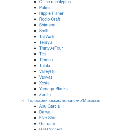
Office eucalyptus
Palms
Ripple Fisher
Rodio Craft
Shimano
Smith
TailWalk
Tenryu
Thirty34Four
Tict
Tiemco
Tulala
ValleyHill
Varivas
Xesta
Yamaga Blanks
Zenith
Телескопические/Болонские/Маховые
Abu Garcia
Daiwa
Five Star
Gstream
H.B Concept