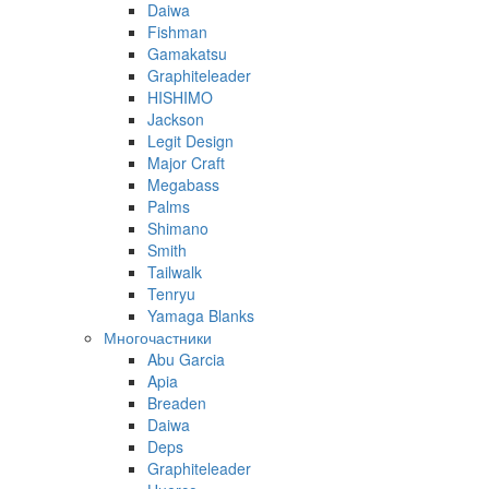
Daiwa
Fishman
Gamakatsu
Graphiteleader
HISHIMO
Jackson
Legit Design
Major Craft
Megabass
Palms
Shimano
Smith
Tailwalk
Tenryu
Yamaga Blanks
Многочастники
Abu Garcia
Apia
Breaden
Daiwa
Deps
Graphiteleader