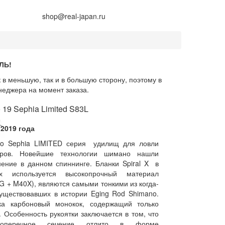
+7 (914) 675-01-71
shop@real-japan.ru
ЛЬ!
 в меньшую, так и в большую сторону, поэтому в
неджера на момент заказа.
 19 Sephia Limited S83L
 2019 года
no Sephia LIMITED серия удилищ для ловли
аров. Новейшие технологии шимано нашли
ение в данном спиннинге. Бланки Spiral X в
ых используется высокопрочный материал
G + M40X), являются самыми тонкими из когда-
уществовавших в истории Eging Rod Shimano.
ка карбоновый монокок, содержащий только
. Особенность рукоятки заключается в том, что
оперечное сечение отлито в форме