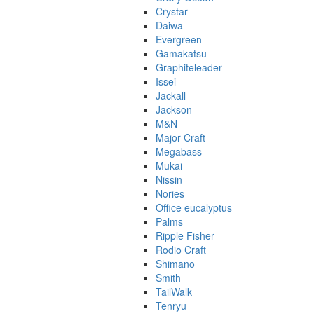
Crystar
Daiwa
Evergreen
Gamakatsu
Graphiteleader
Issei
Jackall
Jackson
M&N
Major Craft
Megabass
Mukai
Nissin
Nories
Office eucalyptus
Palms
Ripple Fisher
Rodio Craft
Shimano
Smith
TailWalk
Tenryu