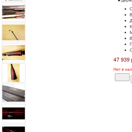
О
В
Д
К
М
В
П
С
47 939 
Нет в на