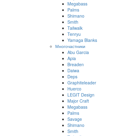
Megabass
Palms
Shimano
Smith
Tailwalk
Tenryu
Yamaga Blanks
Многочастники
Abu Garcia
Apia
Breaden
Daiwa
Deps
Graphiteleader
Huerco
LEGIT Design
Major Craft
Megabass
Palms
Savage
Shimano
Smith