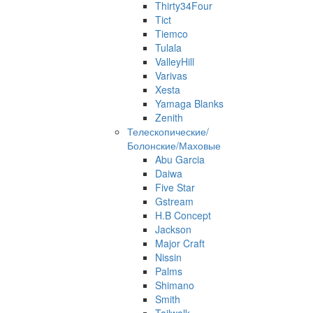
Thirty34Four
Tict
Tiemco
Tulala
ValleyHill
Varivas
Xesta
Yamaga Blanks
Zenith
Телескопические/
Болонские/Маховые
Abu Garcia
Daiwa
Five Star
Gstream
H.B Concept
Jackson
Major Craft
Nissin
Palms
Shimano
Smith