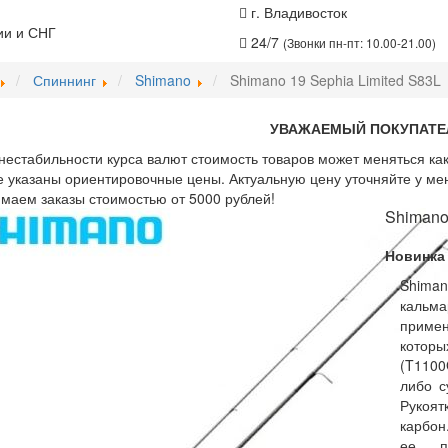
г. Владивосток
ии и СНГ
24/7
(Звонки пн-пт: 10.00-21.00)
Спиннинг
Shimano
Shimano 19 Sephia Limited S83L
УВАЖАЕМЫЙ ПОКУПАТЕ
нестабильности курса валют стоимость товаров может меняться как
е указаны ориентировочные цены. Актуальную цену уточняйте у ме
аем заказы стоимостью от 5000 рублей!
Shimano
Новинка
Shima
кальм
примен
котор
(T1100
либо с
Рукоят
карбон
ее п