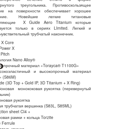
ернутого треугольника. Противоскользящее
тие на поверхности обеспечивает хорошее
ление. Новейшие легкие титановые
вляющие X Guide Aero Titanium которые
зуется только в сериях LImited. Легкий и
чувствительный трубчатый наконечник.
l X Core
 Power X
Pitch
ология Nano Alloy®
копрочный материал «Torayca® T1100G»
окоэластичный и высокопрочный материал
» (S86M)
de (3D Top + Gold IP, 3D Titanium + X Ring)
оновая монококовая рукоятка (перевернутый
льник)
оновая рукоятка
ая трубчатая вершинка (S83L, S85ML)
ction sheet CI4 +
новая рамки + кольца Torzite
e Ferrule
атель крючка