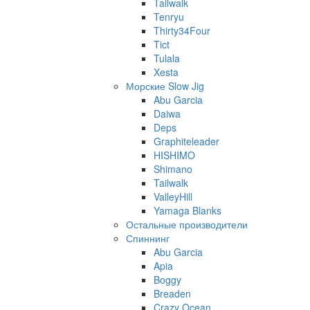
Tailwalk
Tenryu
Thirty34Four
Tict
Tulala
Xesta
Морские Slow Jig
Abu Garcia
Daiwa
Deps
Graphiteleader
HISHIMO
Shimano
Tailwalk
ValleyHill
Yamaga Blanks
Остальные производители
Спиннинг
Abu Garcia
Apia
Boggy
Breaden
Crazy Ocean