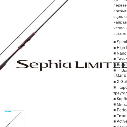
перев
покры
сцеп
напра
исполь
высоко
■ Spira
■ High
■ Nano 
■ Техн
■ Высо
■ Выс
«M40X
■ X Gui
■ Карб
треуго
■ Карб
■ Мягк
■ Perfe
■ Тита
■ Activ
■ Держ