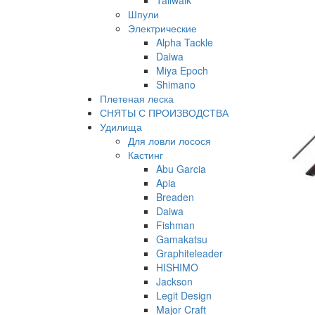
Tailwalk
Шпули
Электрические
Alpha Tackle
Daiwa
Miya Epoch
Shimano
Плетеная леска
СНЯТЫ С ПРОИЗВОДСТВА
Удилища
Для ловли лосося
Кастинг
Abu Garcia
Apia
Breaden
Daiwa
Fishman
Gamakatsu
Graphiteleader
HISHIMO
Jackson
Legit Design
Major Craft