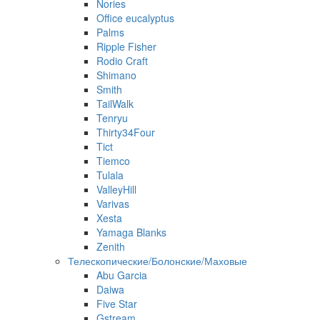
Nories
Office eucalyptus
Palms
Ripple Fisher
Rodio Craft
Shimano
Smith
TailWalk
Tenryu
Thirty34Four
Tict
Tiemco
Tulala
ValleyHill
Varivas
Xesta
Yamaga Blanks
Zenith
Телескопические/Болонские/Маховые
Abu Garcia
Daiwa
Five Star
Gstream