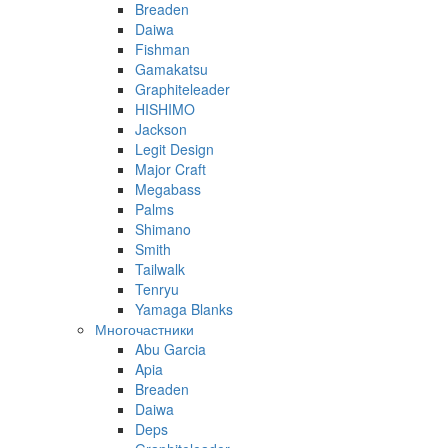
Breaden
Daiwa
Fishman
Gamakatsu
Graphiteleader
HISHIMO
Jackson
Legit Design
Major Craft
Megabass
Palms
Shimano
Smith
Tailwalk
Tenryu
Yamaga Blanks
Многочастники
Abu Garcia
Apia
Breaden
Daiwa
Deps