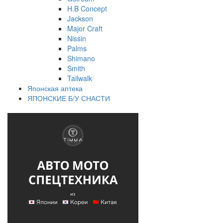
H.B Concept
Jackson
Major Craft
Nissin
Palms
Shimano
Smith
Tailwalk
Японская аптека
ЯПОНСКИЕ Б/У СНАСТИ