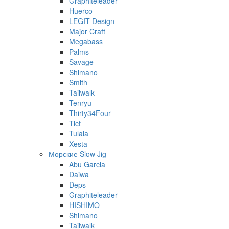
Graphiteleader
Huerco
LEGIT Design
Major Craft
Megabass
Palms
Savage
Shimano
Smith
Tailwalk
Tenryu
Thirty34Four
Tict
Tulala
Xesta
Морские Slow Jig
Abu Garcia
Daiwa
Deps
Graphiteleader
HISHIMO
Shimano
Tailwalk