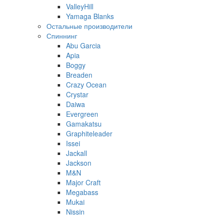
ValleyHill
Yamaga Blanks
Остальные производители
Спиннинг
Abu Garcia
Apia
Boggy
Breaden
Crazy Ocean
Crystar
Daiwa
Evergreen
Gamakatsu
Graphiteleader
Issei
Jackall
Jackson
M&N
Major Craft
Megabass
Mukai
Nissin