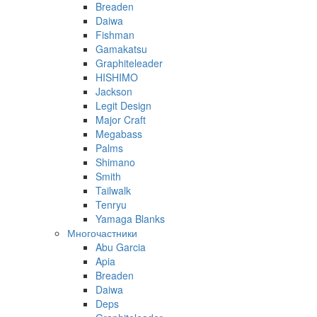
Breaden
Daiwa
Fishman
Gamakatsu
Graphiteleader
HISHIMO
Jackson
Legit Design
Major Craft
Megabass
Palms
Shimano
Smith
Tailwalk
Tenryu
Yamaga Blanks
Многочастники
Abu Garcia
Apia
Breaden
Daiwa
Deps