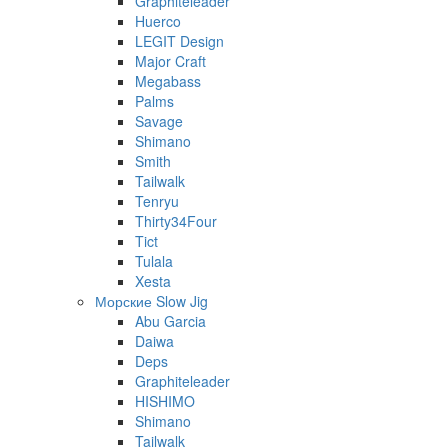
Graphiteleader
Huerco
LEGIT Design
Major Craft
Megabass
Palms
Savage
Shimano
Smith
Tailwalk
Tenryu
Thirty34Four
Tict
Tulala
Xesta
Морские Slow Jig
Abu Garcia
Daiwa
Deps
Graphiteleader
HISHIMO
Shimano
Tailwalk