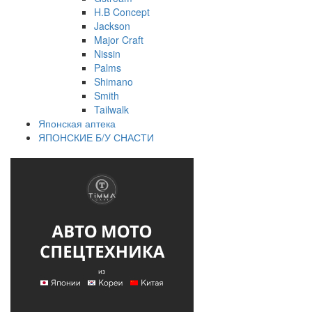
H.B Concept
Jackson
Major Craft
Nissin
Palms
Shimano
Smith
Tailwalk
Японская аптека
ЯПОНСКИЕ Б/У СНАСТИ