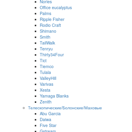
Nories
Office eucalyptus
Palms
Ripple Fisher
Rodio Craft
Shimano
Smith
TailWalk
Tenryu
Thirty34Four
Tict
Tiemco
Tulala
ValleyHill
Varivas
Xesta
Yamaga Blanks
Zenith
Телескопические/Болонские/Маховые
Abu Garcia
Daiwa
Five Star
Gstream