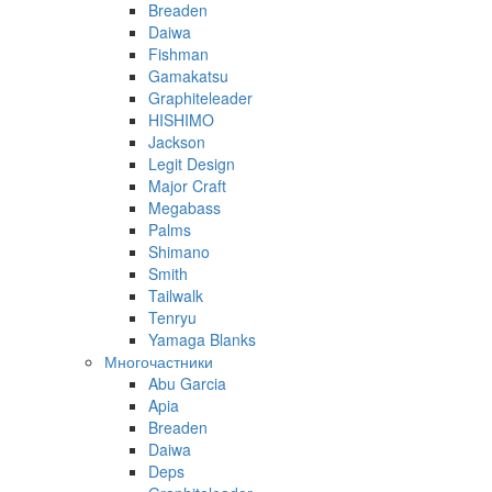
Breaden
Daiwa
Fishman
Gamakatsu
Graphiteleader
HISHIMO
Jackson
Legit Design
Major Craft
Megabass
Palms
Shimano
Smith
Tailwalk
Tenryu
Yamaga Blanks
Многочастники
Abu Garcia
Apia
Breaden
Daiwa
Deps