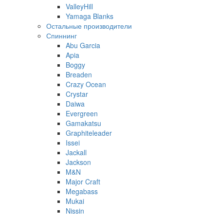
ValleyHill
Yamaga Blanks
Остальные производители
Спиннинг
Abu Garcia
Apia
Boggy
Breaden
Crazy Ocean
Crystar
Daiwa
Evergreen
Gamakatsu
Graphiteleader
Issei
Jackall
Jackson
M&N
Major Craft
Megabass
Mukai
Nissin