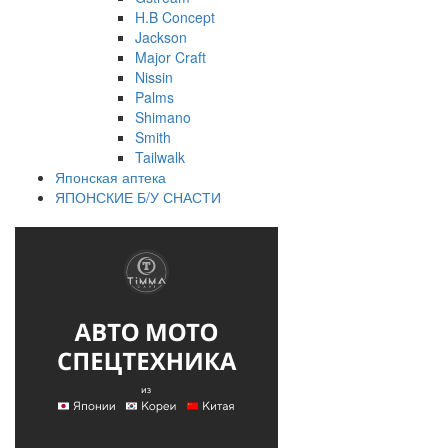
H.B Concept
Jackson
Major Craft
Nissin
Palms
Shimano
Smith
Tailwalk
Японская аптека
ЯПОНСКИЕ Б/У СНАСТИ