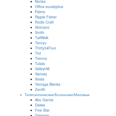
Nories
Office eucalyptus
Palms
Ripple Fisher
Rodio Craft
Shimano
Smith
TailWalk
Tenryu
Thirty34Four
Tict
Tiemco
Tulala
ValleyHill
Varivas
Xesta
Yamaga Blanks
Zenith
Телескопические/Болонские/Маховые
Abu Garcia
Daiwa
Five Star
Gstream