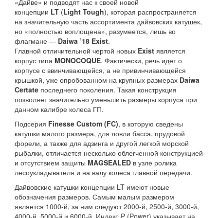
«Дайве» и подводят нас к своей новой
концепции
LT
(
Light Tough
), которая распространяется
на значительную часть ассортимента дайвовских катушек,
но «полностью воплощена», разумеется, лишь во
флагмане —
Daiwa ’18 Exist
.
Главной отличительной чертой новых
Exist
является
корпус типа
MONOCOQUE
. Фактически, речь идет о
корпусе с ввинчивающейся, а не привинчивающейся
крышкой, уже опробованном на крупных размерах
Daiwa
Certate
последнего поколения. Такая конструкция
позволяет значительно уменьшить размеры корпуса при
данном калибре колеса ГП.
Подсерия
Finesse Custom (FC)
, в которую сведены
катушки малого размера, для ловли басса, прудовой
форели, а также для адзинга и другой легкой морской
рыбалки, отличается несколько облегченной конструкцией
и отсутствием защиты
MAGSEALED
в узле ролика
лесоукладывателя и на валу колеса главной передачи.
Дайвовские катушки концепции LT имеют новые
обозначения размеров. Самым малым размером
является 1000-й, за ним следуют 2000-й, 2500-й, 3000-й,
4000-й, 5000-й и 6000-й. Индекс P (Power) указывает на