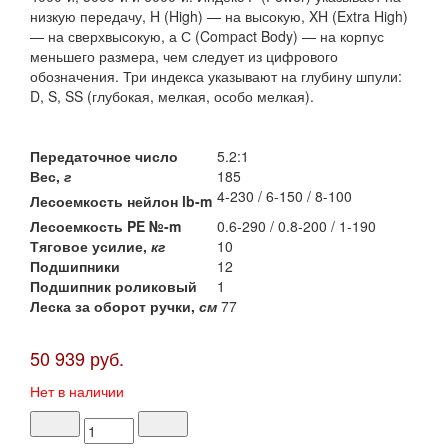
низкую передачу, H (High) — на высокую, XH (Extra High)
— на сверхвысокую, а С (Compact Body) — на корпус
меньшего размера, чем следует из цифрового
обозначения. Три индекса указывают на глубину шпули:
D, S, SS (глубокая, мелкая, особо мелкая).
Передаточное число
5.2:1
Вес,
г
185
4-230 / 6-150 / 8-100
Лесоемкость нейлон lb-m
Лесоемкость PE №-m
0.6-290 / 0.8-200 / 1-190
Тяговое усилие,
кг
10
Подшипники
12
Подшипник роликовый
1
Леска за оборот ручки,
см
77
50 939 руб.
Нет в наличии