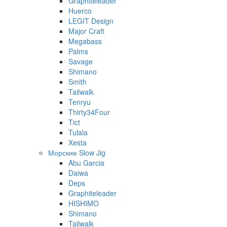
Graphiteleader
Huerco
LEGIT Design
Major Craft
Megabass
Palms
Savage
Shimano
Smith
Tailwalk
Tenryu
Thirty34Four
Tict
Tulala
Xesta
Морские Slow Jig
Abu Garcia
Daiwa
Deps
Graphiteleader
HISHIMO
Shimano
Tailwalk