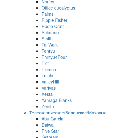
Nories
Office eucalyptus
Palms
Ripple Fisher
Rodio Craft
Shimano
Smith
TailWalk
Tenryu
Thirty34Four
Tict
Tiemco
Tulala
ValleyHill
Varivas
Xesta
Yamaga Blanks
Zenith
Телескопические/Болонские/Маховые
Abu Garcia
Daiwa
Five Star
Gstream