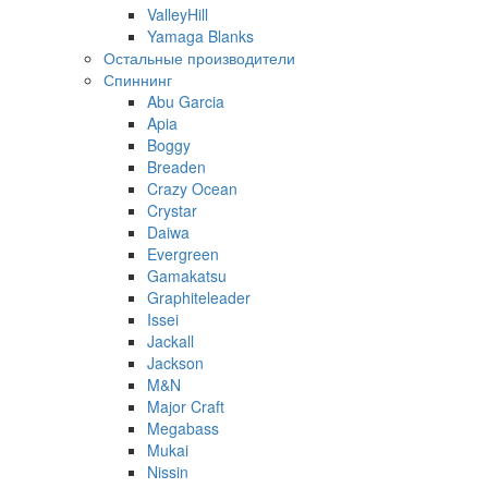
ValleyHill
Yamaga Blanks
Остальные производители
Спиннинг
Abu Garcia
Apia
Boggy
Breaden
Crazy Ocean
Crystar
Daiwa
Evergreen
Gamakatsu
Graphiteleader
Issei
Jackall
Jackson
M&N
Major Craft
Megabass
Mukai
Nissin