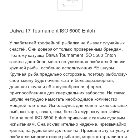
Daiwa 17 Tournament ISO 6000 Entoh
У любителей трофейной рыбалки не бывает случайных
снастей. Они доверяют только проверенным брендам.
Поэтому катушка Daiwa Tournament ISO 5500 Entoh
заняла достойное место на удилищах любителей ловли
крупной рыбы, особенно использующих PE шнуры.
Крупная рыба предельно осторожна, поэтому рыболову-
спортсмену будет очень кстати большеразмерная,
длинная шпуля и её конусообразная форма,
приспособленная для сверхдальних забросов. На такую
шпулю нетрудно намотать необходимое количество
мощной плетенки. Используясь для ловли таких сильных
рыб, как карп, сазан, сом, белый амур, катушка Daiwa
Tournament ISO 5500 Entoh привычна к самым суровым
испытаниям. Она исключительно надежна, чрезвычайно
крепка, на удивление долговечна. Признали эту катушку и
любители морских видов рыбалки, морского троллинга и