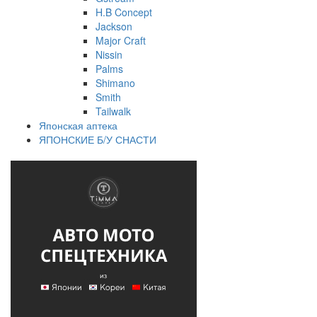
H.B Concept
Jackson
Major Craft
Nissin
Palms
Shimano
Smith
Tailwalk
Японская аптека
ЯПОНСКИЕ Б/У СНАСТИ