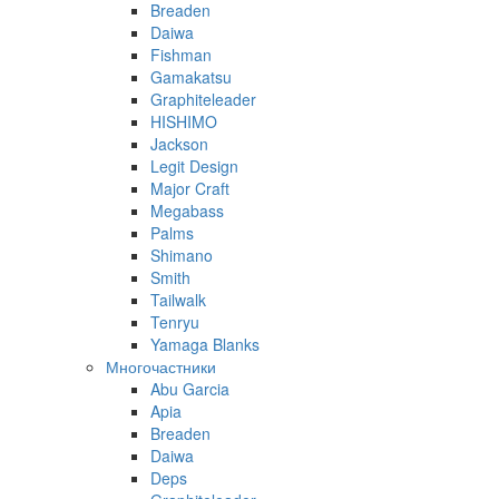
Breaden
Daiwa
Fishman
Gamakatsu
Graphiteleader
HISHIMO
Jackson
Legit Design
Major Craft
Megabass
Palms
Shimano
Smith
Tailwalk
Tenryu
Yamaga Blanks
Многочастники
Abu Garcia
Apia
Breaden
Daiwa
Deps