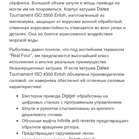
сёрфинга. Большой объем шпули и мощь привода не
могли им не понравиться. Корпус катушки Daiwa
Tournament ISO 5500 Entoh, изготовленный из
магнезиума, защищен от коррозии ионной обработкой,
отменная коррозиестойкость отмечается во всех узлах и
деталях. Она не боится агрессивного воздействия
морской воды.
Рыболовы давно поняли, что под английским термином
"Real Four", им предлагаются высочайший класс
исполнения и вполне реальные преимущества
безынерционных катушек. И если катушка Daiwa
Tournament ISO 4500 Entoh объявлена производителем
силовой, он наверняка обеспечил ей отличные силовые
характеристики:
Шестерни привода Digiger обработаны на
цифровых станках с программным управлением.
Шпули и рукоятки отштампованы из крепкого
дюралевого сплава.
Обгонная муфта Infinite anti-reverse предотвращает
обратное вращение ротора.
Предотвращает скручивание лески
противозакручиватель Twistbuster II.