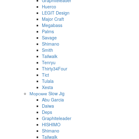
Graphiteleader
Huerco
LEGIT Design
Major Craft
Megabass
Palms
Savage
Shimano
Smith
Tailwalk
Tenryu
Thirty34Four
Tict
Tulala
Xesta
Морские Slow Jig
Abu Garcia
Daiwa
Deps
Graphiteleader
HISHIMO
Shimano
Tailwalk