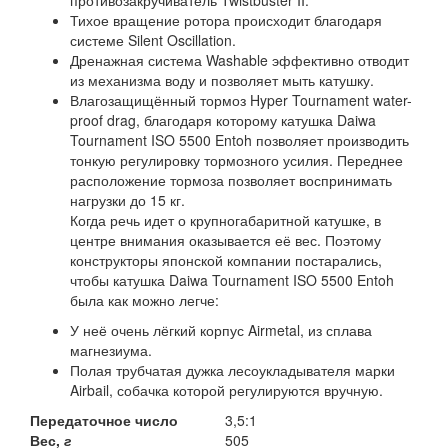
Тихое вращение ротора происходит благодаря
системе Silent Oscillation.
Дренажная система Washable эффективно отводит
из механизма воду и позволяет мыть катушку.
Влагозащищённый тормоз Hyper Tournament water-
proof drag, благодаря которому катушка Daiwa
Tournament ISO 5500 Entoh позволяет производить
тонкую регулировку тормозного усилия. Переднее
расположение тормоза позволяет воспринимать
нагрузки до 15 кг.
Когда речь идет о крупногабаритной катушке, в
центре внимания оказывается её вес. Поэтому
конструкторы японской компании постарались,
чтобы катушка Daiwa Tournament ISO 5500 Entoh
была как можно легче:
У неё очень лёгкий корпус Airmetal, из сплава
магнезиума.
Полая трубчатая дужка лесоукладывателя марки
Airbail, собачка которой регулируются вручную.
Передаточное число
3,5:1
Вес,
г
505