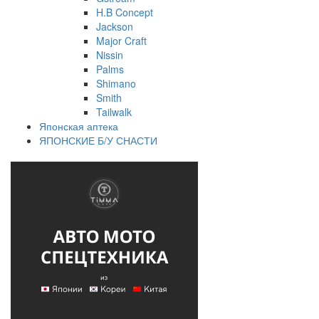
H.B Concept
Jackson
Major Craft
Nissin
Palms
Shimano
Smith
Tailwalk
Японская аптека
ЯПОНСКИЕ Б/У СНАСТИ