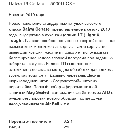
Daiwa 19 Certate LT5000D-CXH
Новинка 2019 года.
Новое поколение стандартных катушек высокого
класса
Daiwa Certate
, представленное к сезону 2019
года, выдержано в духе
концепции LT
(
Light &
Tough
). Главная особенность новых «сертейтов» — так
называемый монококовый корпус. Такой корпус, не
имеющий крышки, жестче и позволяет использовать
более крупное колесо главной передачи при заданных
габаритах катушки. Колесо ГП выполнено из
алюминиевого сплава методом обработки давлением,
зубья, как водится у «Дайвы», нарезаны. Десять
шарикоподшипников. «Сверхжесткий» шток из
нержавейки. Полный набор «ферромагнитной
защиты»
Mag Sealed
, «автоматический» тормоз
ATD
с
ручкой регулировки нового образца, полая дужка
лесоукладывателя
Air Bail
и т.д.
Передаточное число
6.2:1
Вес,
г
250