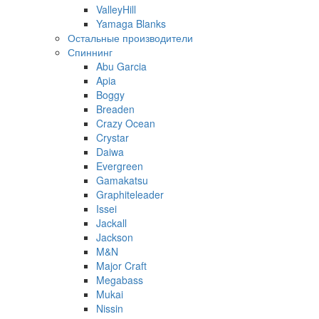
ValleyHill
Yamaga Blanks
Остальные производители
Спиннинг
Abu Garcia
Apia
Boggy
Breaden
Crazy Ocean
Crystar
Daiwa
Evergreen
Gamakatsu
Graphiteleader
Issei
Jackall
Jackson
M&N
Major Craft
Megabass
Mukai
Nissin