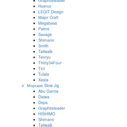
Graphiteleader
Huerco
LEGIT Design
Major Craft
Megabass
Palms
Savage
Shimano
Smith
Tailwalk
Tenryu
Thirty34Four
Tict
Tulala
Xesta
Морские Slow Jig
Abu Garcia
Daiwa
Deps
Graphiteleader
HISHIMO
Shimano
Tailwalk