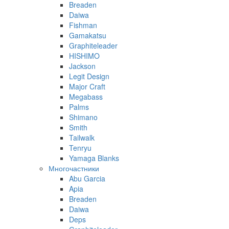
Breaden
Daiwa
Fishman
Gamakatsu
Graphiteleader
HISHIMO
Jackson
Legit Design
Major Craft
Megabass
Palms
Shimano
Smith
Tailwalk
Tenryu
Yamaga Blanks
Многочастники
Abu Garcia
Apia
Breaden
Daiwa
Deps