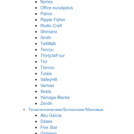
Nories
Office eucalyptus
Palms
Ripple Fisher
Rodio Craft
Shimano
Smith
TailWalk
Tenryu
Thirty34Four
Tict
Tiemco
Tulala
ValleyHill
Varivas
Xesta
Yamaga Blanks
Zenith
Телескопические/Болонские/Маховые
Abu Garcia
Daiwa
Five Star
Gstream