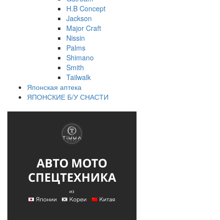
H.B Concept
Jackson
Major Craft
Nissin
Palms
Shimano
Smith
Tailwalk
Японская аптека
ЯПОНСКИЕ Б/У СНАСТИ