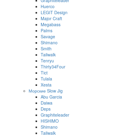
Graphiteleader
Huerco
LEGIT Design
Major Craft
Megabass
Palms
Savage
Shimano
Smith
Tailwalk
Tenryu
Thirty34Four
Tict
Tulala
Xesta
Морские Slow Jig
Abu Garcia
Daiwa
Deps
Graphiteleader
HISHIMO
Shimano
Tailwalk