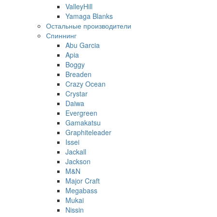
ValleyHill
Yamaga Blanks
Остальные производители
Спиннинг
Abu Garcia
Apia
Boggy
Breaden
Crazy Ocean
Crystar
Daiwa
Evergreen
Gamakatsu
Graphiteleader
Issei
Jackall
Jackson
M&N
Major Craft
Megabass
Mukai
Nissin