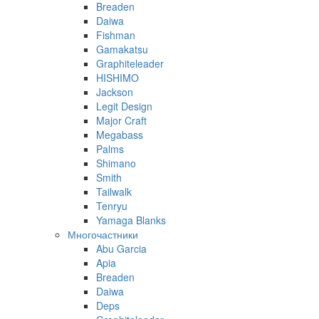
Breaden
Daiwa
Fishman
Gamakatsu
Graphiteleader
HISHIMO
Jackson
Legit Design
Major Craft
Megabass
Palms
Shimano
Smith
Tailwalk
Tenryu
Yamaga Blanks
Многочастники
Abu Garcia
Apia
Breaden
Daiwa
Deps