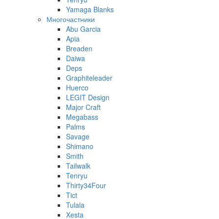
Yamaga Blanks
Многочастники
Abu Garcia
Apia
Breaden
Daiwa
Deps
Graphiteleader
Huerco
LEGIT Design
Major Craft
Megabass
Palms
Savage
Shimano
Smith
Tailwalk
Tenryu
Thirty34Four
Tict
Tulala
Xesta