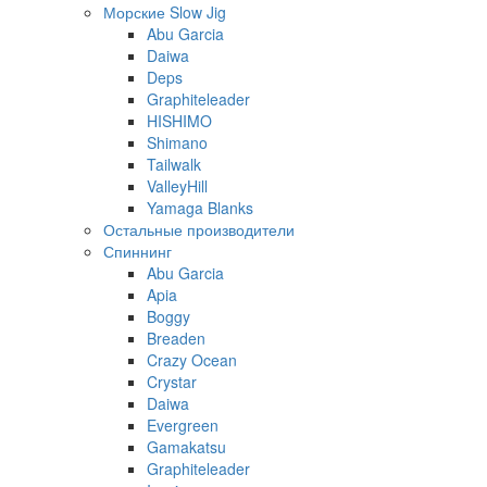
Морские Slow Jig
Abu Garcia
Daiwa
Deps
Graphiteleader
HISHIMO
Shimano
Tailwalk
ValleyHill
Yamaga Blanks
Остальные производители
Спиннинг
Abu Garcia
Apia
Boggy
Breaden
Crazy Ocean
Crystar
Daiwa
Evergreen
Gamakatsu
Graphiteleader