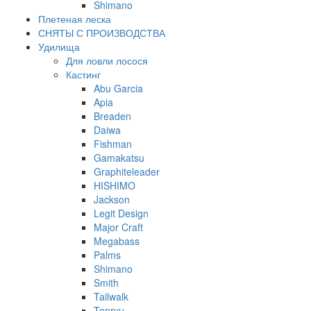
Shimano
Плетеная леска
СНЯТЫ С ПРОИЗВОДСТВА
Удилища
Для ловли лосося
Кастинг
Abu Garcia
Apia
Breaden
Daiwa
Fishman
Gamakatsu
Graphiteleader
HISHIMO
Jackson
Legit Design
Major Craft
Megabass
Palms
Shimano
Smith
Tailwalk
Tenryu