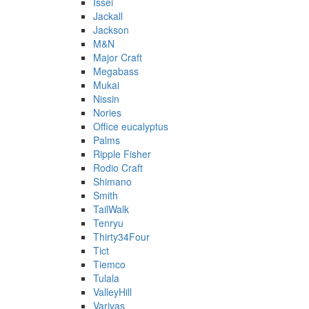
Issei
Jackall
Jackson
M&N
Major Craft
Megabass
Mukai
Nissin
Nories
Office eucalyptus
Palms
Ripple Fisher
Rodio Craft
Shimano
Smith
TailWalk
Tenryu
Thirty34Four
Tict
Tiemco
Tulala
ValleyHill
Varivas