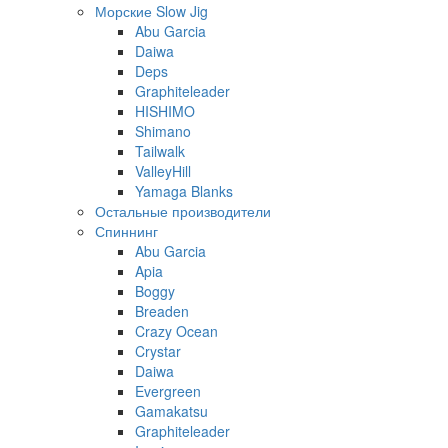
Морские Slow Jig
Abu Garcia
Daiwa
Deps
Graphiteleader
HISHIMO
Shimano
Tailwalk
ValleyHill
Yamaga Blanks
Остальные производители
Спиннинг
Abu Garcia
Apia
Boggy
Breaden
Crazy Ocean
Crystar
Daiwa
Evergreen
Gamakatsu
Graphiteleader