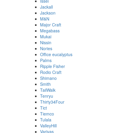
Issei
Jackall
Jackson
M&N
Major Craft
Megabass
Mukai
Nissin
Nories
Office eucalyptus
Palms
Ripple Fisher
Rodio Craft
Shimano
Smith
TailWalk
Tenryu
Thirty34Four
Tict
Tiemco
Tulala
ValleyHill
Varivas