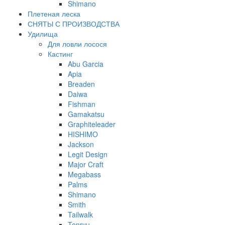
Shimano
Плетеная леска
СНЯТЫ С ПРОИЗВОДСТВА
Удилища
Для ловли лосося
Кастинг
Abu Garcia
Apia
Breaden
Daiwa
Fishman
Gamakatsu
Graphiteleader
HISHIMO
Jackson
Legit Design
Major Craft
Megabass
Palms
Shimano
Smith
Tailwalk
Tenryu