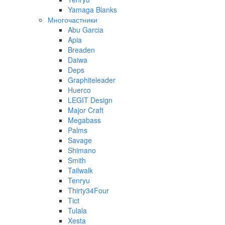
Yamaga Blanks
Многочастники
Abu Garcia
Apia
Breaden
Daiwa
Deps
Graphiteleader
Huerco
LEGIT Design
Major Craft
Megabass
Palms
Savage
Shimano
Smith
Tailwalk
Tenryu
Thirty34Four
Tict
Tulala
Xesta