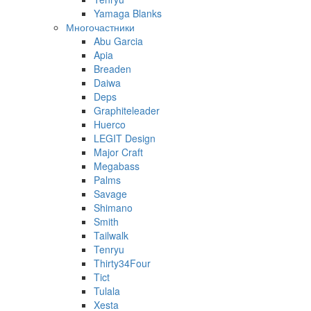
Yamaga Blanks
Многочастники
Abu Garcia
Apia
Breaden
Daiwa
Deps
Graphiteleader
Huerco
LEGIT Design
Major Craft
Megabass
Palms
Savage
Shimano
Smith
Tailwalk
Tenryu
Thirty34Four
Tict
Tulala
Xesta