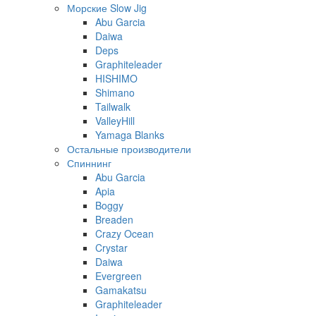
Морские Slow Jig
Abu Garcia
Daiwa
Deps
Graphiteleader
HISHIMO
Shimano
Tailwalk
ValleyHill
Yamaga Blanks
Остальные производители
Спиннинг
Abu Garcia
Apia
Boggy
Breaden
Crazy Ocean
Crystar
Daiwa
Evergreen
Gamakatsu
Graphiteleader