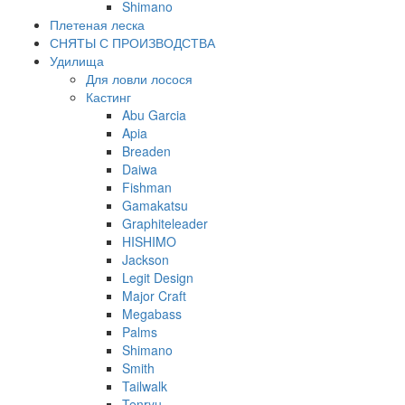
Shimano
Плетеная леска
СНЯТЫ С ПРОИЗВОДСТВА
Удилища
Для ловли лосося
Кастинг
Abu Garcia
Apia
Breaden
Daiwa
Fishman
Gamakatsu
Graphiteleader
HISHIMO
Jackson
Legit Design
Major Craft
Megabass
Palms
Shimano
Smith
Tailwalk
Tenryu