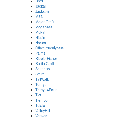
Issei
Jackall
Jackson
M&N
Major Craft
Megabass
Mukai
Nissin
Nories
Office eucalyptus
Palms
Ripple Fisher
Rodio Craft
Shimano
Smith
TailWalk
Tenryu
Thirty34Four
Tict
Tiemco
Tulala
ValleyHill
Varivas